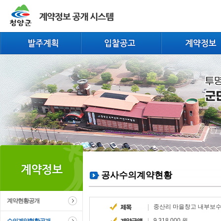
공사수의계약현황
계약현황공개
중산리 마을창고 내부보
9,318,000 원