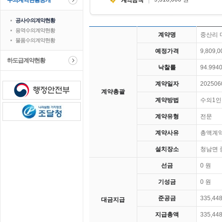
수의계약현황공개
공사수의계약현황
용역수의계약현황
계약명
중산리 
물품수의계약현황
예정가격
9,809,
하도급계약현황
낙찰률
94.994
계약일자
202506
계약총괄
계약방법
수의1
계약유형
전문
계약사유
총액계
설치장소
청남면 
선금
0 원
기성금
0 원
준공금
335,44
대금지급
지급총액
335,44