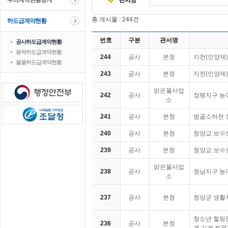
수의계약현황공개
총 게시물 : 244건
하도급계약현황
번호
구분
관서명
공사하도급계약현황
용역하도급계약현황
244
공사
본청
지천(인양제
물품하도급계약현황
243
공사
본청
지천(인양제
맑은물사업
242
공사
장평지구 농어
소
241
공사
본청
범골소하천 
240
공사
본청
청양교 보수
239
공사
본청
청양교 보수
맑은물사업
238
공사
청남지구 농
소
237
공사
본청
청양군 생활
청소년 힐링
236
공사
본청