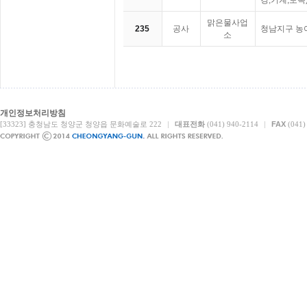
경,기계,토목
맑은물사업
235
공사
청남지구 농
소
개인정보처리방침
[33323] 충청남도 청양군 청양읍 문화예술로 222
|
대표전화
(041) 940-2114
|
FAX
(041)