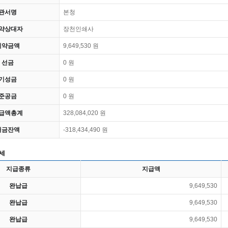
관서명
본청
약상대자
장천인쇄사
계약금액
9,649,530 원
선금
0 원
기성금
0 원
준공금
0 원
급액총계
328,084,020 원
대금잔액
-318,434,490 원
세
지급종류
지급액
완납급
9,649,530
완납급
9,649,530
완납급
9,649,530